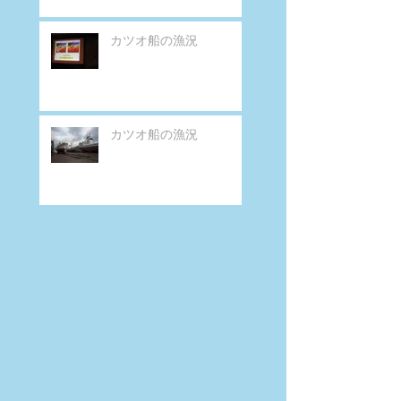
カツオ船の漁況
カツオ船の漁況