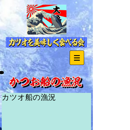
カツオ船の漁況