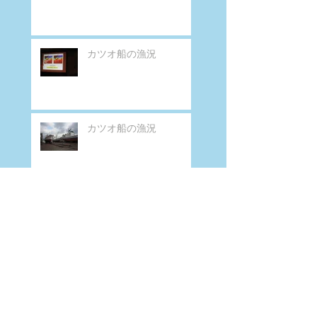
カツオ船の漁況
カツオ船の漁況