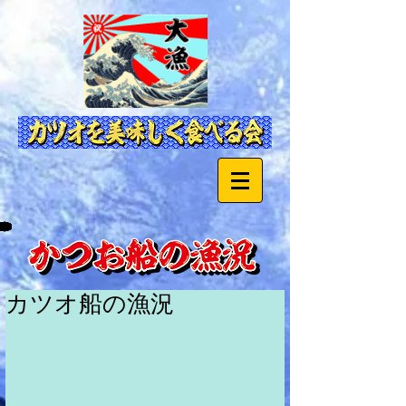
カツオ船の漁況