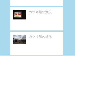
カツオ船の漁況
カツオ船の漁況