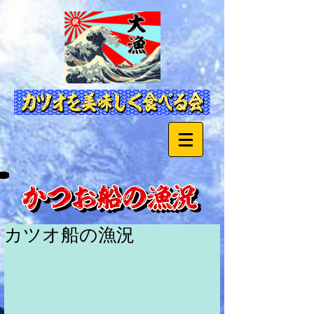
カツオ船の漁況