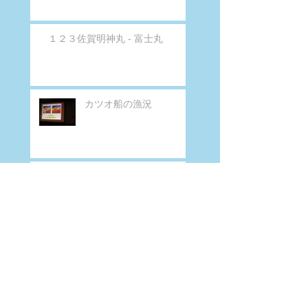
１２３佐賀明神丸 - 富士丸
カツオ船の漁況
カツオ船の漁況