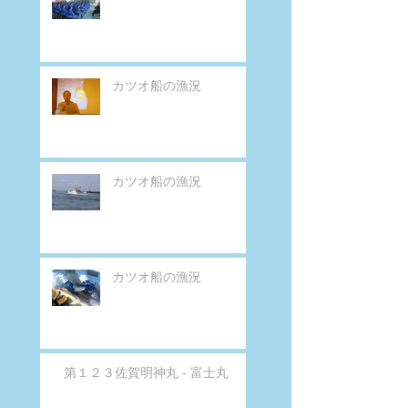
カツオ船の漁況
カツオ船の漁況
カツオ船の漁況
第１２３佐賀明神丸 - 富士丸