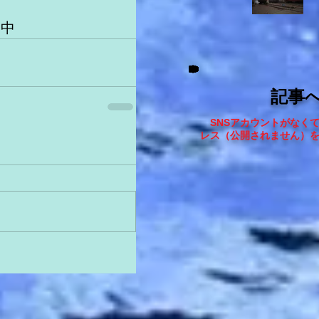
し中
記事
SNSアカウントがなく
レス（
公開されません
）