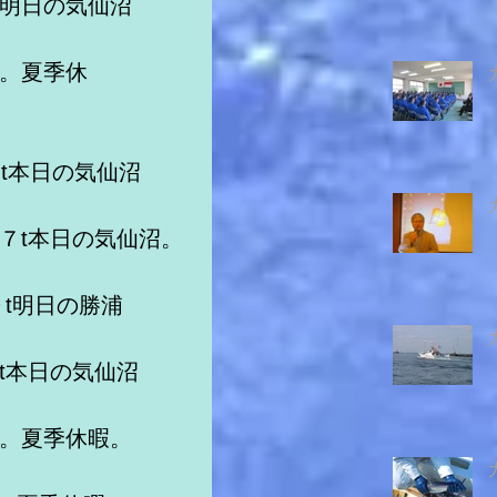
t明日の気仙沼
沼。夏季休
８t本日の気仙沼
７t本日の気仙沼。
９t明日の勝浦
t本日の気仙沼
沼。夏季休暇。　