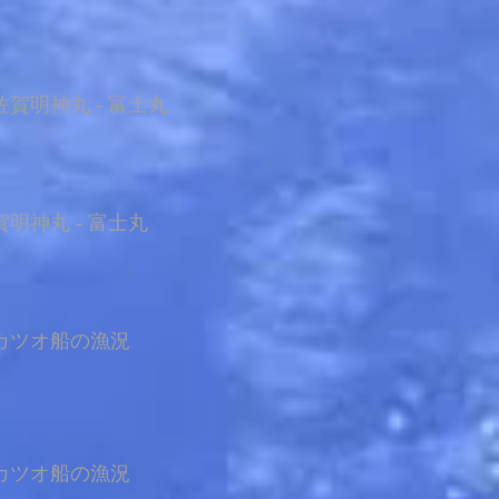
賀明神丸 - 富士丸
明神丸 - 富士丸
カツオ船の漁況
カツオ船の漁況