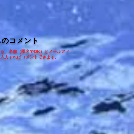
へのコメント
ても、
名前（匿名でOK）とメールアド
を入力すればコメントできます
。