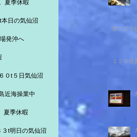
沼。夏季休暇　　　
t本日の気仙沼
第１２３佐
餌場発沖へ
沼
１２３佐賀
６０t５日気仙沼
諸島近海操業中　
沼。夏季休暇
３３t明日の気仙沼