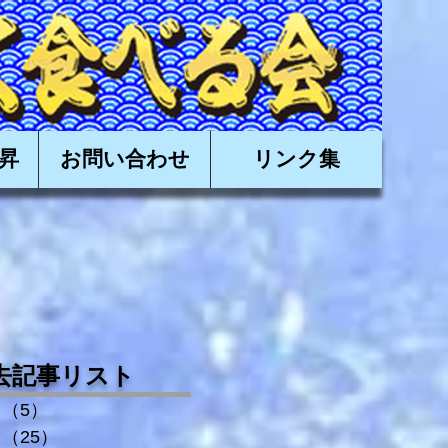
有限会社日昇,近海かつお,近海カツオ,かつお船,カツオ船
昇
お問い合わせ
リンク集
去記事リスト
（5）
5件の記事
（25）
25件の記事