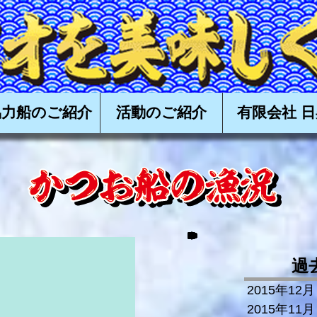
食べる会,かつお,カツオ,鰹,一本釣り,かつお一本釣り,カツオ一本釣り,鰹一本釣り,タタキ,漁,購入,
高知,土佐,戻り鰹,上り鰹,丸ごと,
協力船のご紹介
活動のご紹介
有限会社 日
過
2015年12月
2015年11月