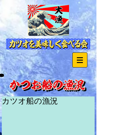
カツオ船の漁況