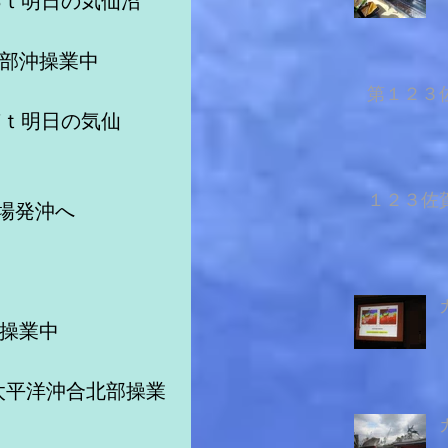
8ｔ明日の気仙沼
南部沖操業中
第１２３佐
7ｔ明日の気仙
１２３佐賀
餌場発沖へ　　
沖操業中
太平洋沖合北部操業