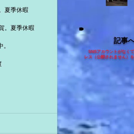
。夏季休暇
佐賀。夏季休暇　
記事
中。
SNSアカウントがなく
レス（
公開されません
）
渡
島