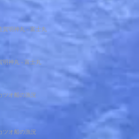
賀明神丸 - 富士丸
明神丸 - 富士丸
カツオ船の漁況
カツオ船の漁況