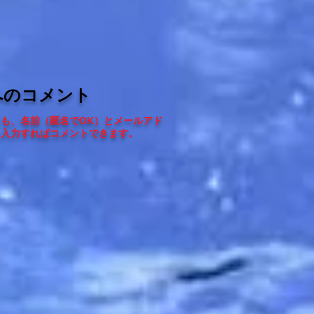
へのコメント
ても、
名前（匿名でOK）とメールアド
を入力すればコメントできます
。