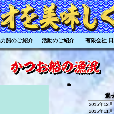
食べる会,かつお,カツオ,鰹,一本釣り,かつお一本釣り,カツオ一本釣り,鰹一本釣り,タタキ,漁,購入,
高知,土佐,戻り鰹,上り鰹,丸ごと,
協力船のご紹介
活動のご紹介
有限会社 日
過
2015年12月
2015年11月