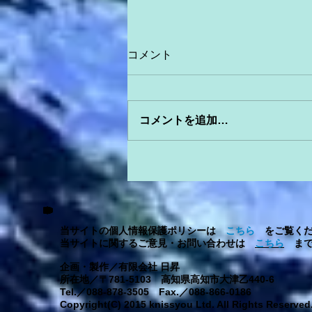
コメント
コメントを追加…
当サイトの個人情報保護ポリシーは
こちら
をご覧くだ
当サイトに関するご意見・お問い合わせは
こちら
まで
企画・製作／有限会社 日昇
所在地／〒781-5103 高知県高知市大津乙440-6
Tel.／088-878-3505 Fax.／088-866-0186
Copyright(C) 2015 knissyou Ltd. All Rights Reserved