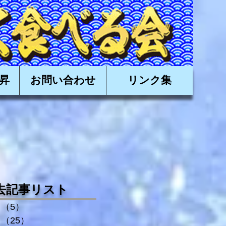
有限会社日昇,近海かつお,近海カツオ,かつお船,カツオ船
昇
お問い合わせ
リンク集
去記事リスト
（5）
5件の記事
（25）
25件の記事