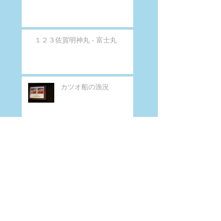
１２３佐賀明神丸 - 富士丸
カツオ船の漁況
カツオ船の漁況