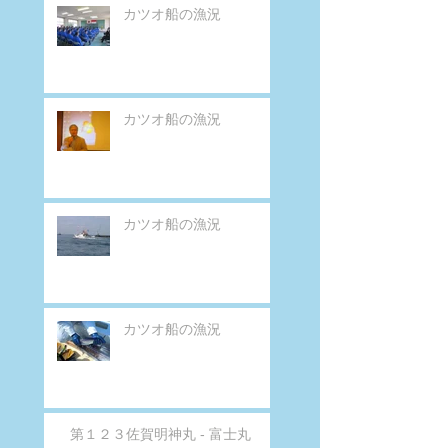
カツオ船の漁況
カツオ船の漁況
カツオ船の漁況
カツオ船の漁況
第１２３佐賀明神丸 - 富士丸