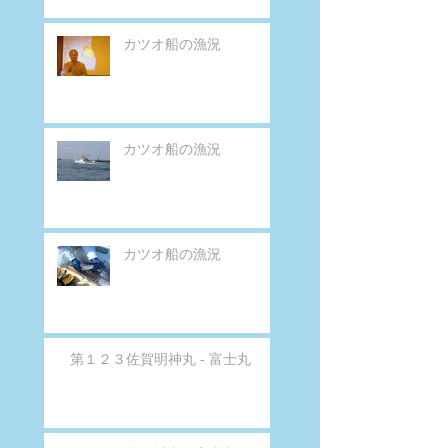
カツオ船の漁況
カツオ船の漁況
カツオ船の漁況
第１２３佐賀明神丸 - 富士丸