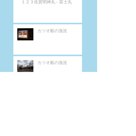
１２３佐賀明神丸 - 富士丸
カツオ船の漁況
カツオ船の漁況