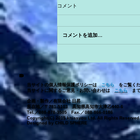
コメント
コメントを追加…
当サイトの個人情報保護ポリシーは
こちら
をご覧くだ
当サイトに関するご意見・お問い合わせは
こちら
まで
企画・製作／有限会社 日昇
所在地／〒781-5103 高知県高知市大津乙440-6
Tel.／088-878-3505 Fax.／088-866-0186
Copyright(C) 2015 knissyou Ltd. All Rights Reserved
Designed by CHILD SPHERE