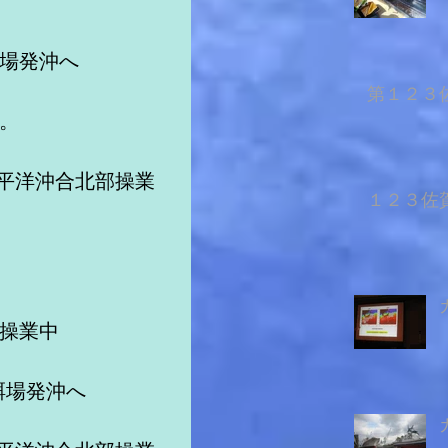
餌場発沖へ
第１２３佐
沼。　
太平洋沖合北部操業
１２３佐賀
沖操業中
餌場発沖へ