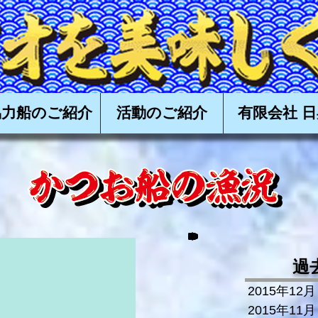
食べる会,かつお,カツオ,鰹,一本釣り,かつお一本釣り,カツオ一本釣り,鰹一本釣り,タタキ,漁,購入,
高知,土佐,戻り鰹,上り鰹,丸ごと,
協力船のご紹介
活動のご紹介
有限会社 日
過
2015年12月
2015年11月