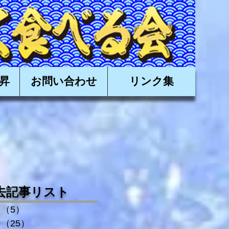
有限会社日昇,近海かつお,近海カツオ,かつお船,カツオ船
昇
お問い合わせ
リンク集
去記事リスト
（5）
5件の記事
（25）
25件の記事