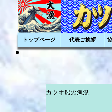
かかつおを美味しく
トップページ
代表ご挨拶
カツオ船の漁況