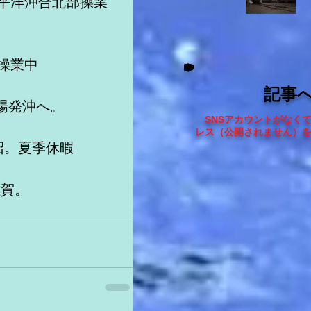
太平洋沖合北部操業
操業中　
記事
餌場発沖へ。
SNSアカウントがなく
レス（
公開されません
）
沼。夏季休暇
佐賀。