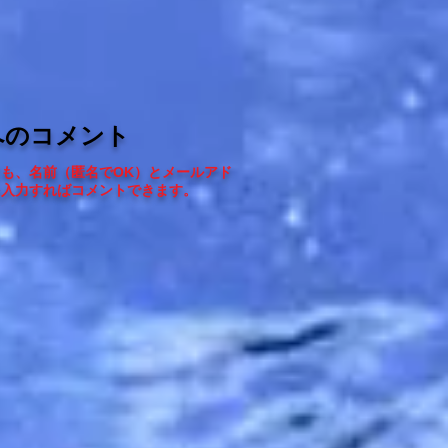
へのコメント
ても、
名前（匿名でOK）とメールアド
を入力すればコメントできます
。