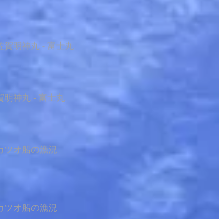
賀明神丸 - 富士丸
明神丸 - 富士丸
カツオ船の漁況
カツオ船の漁況