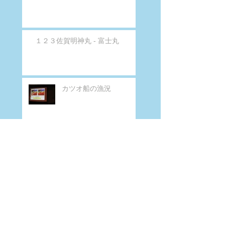
１２３佐賀明神丸 - 富士丸
カツオ船の漁況
カツオ船の漁況