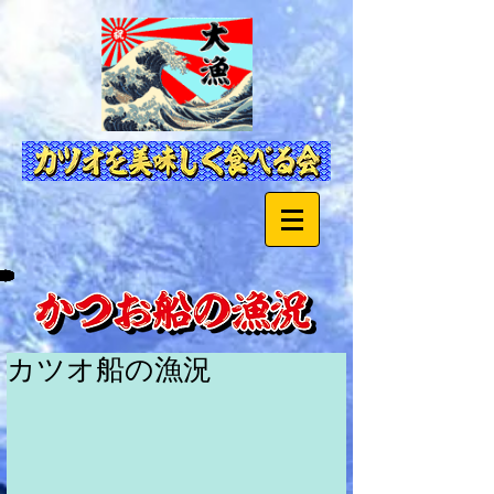
カツオ船の漁況