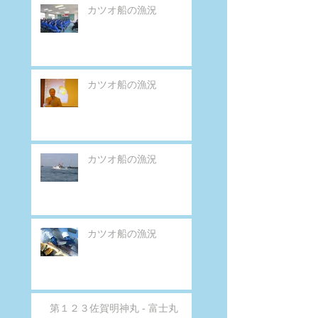
カツオ船の漁況
カツオ船の漁況
カツオ船の漁況
カツオ船の漁況
第１２３佐賀明神丸 - 富士丸