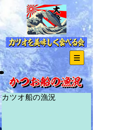
カツオ船の漁況