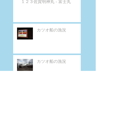
１２３佐賀明神丸 - 富士丸
カツオ船の漁況
カツオ船の漁況