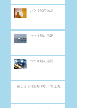
カツオ船の漁況
カツオ船の漁況
カツオ船の漁況
第１２３佐賀明神丸 - 富士丸