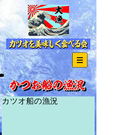
カツオ船の漁況