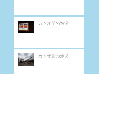
カツオ船の漁況
カツオ船の漁況