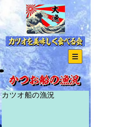
カツオ船の漁況