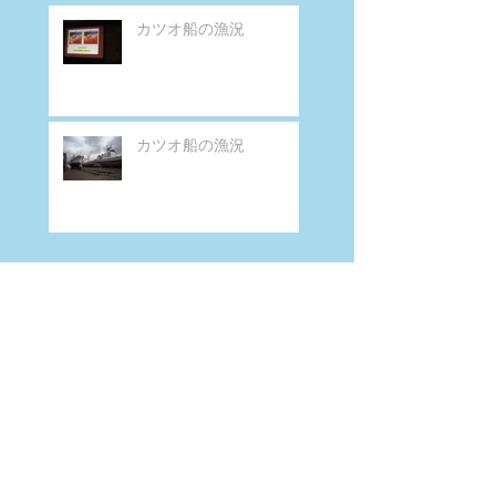
カツオ船の漁況
カツオ船の漁況