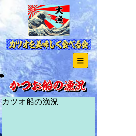
カツオ船の漁況