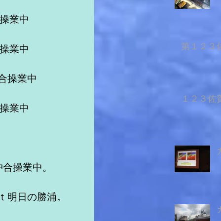
沖操業中
第１２３佐
沖操業中　
合操業中　
１２３佐賀
沖操業中
沖合操業中。
８ｔ明日の勝浦。