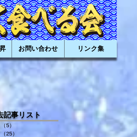
有限会社日昇,近海かつお,近海カツオ,かつお船,カツオ船
昇
お問い合わせ
リンク集
去記事リスト
（5）
5件の記事
（25）
25件の記事