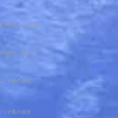
賀明神丸 - 富士丸
明神丸 - 富士丸
カツオ船の漁況
カツオ船の漁況