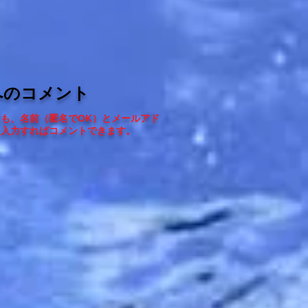
へのコメント
ても、
名前（匿名でOK）とメールアド
を入力すればコメントできます
。