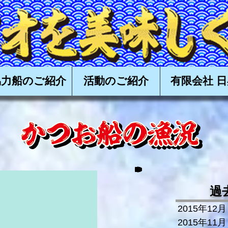
食べる会,かつお,カツオ,鰹,一本釣り,かつお一本釣り,カツオ一本釣り,鰹一本釣り,タタキ,漁,購入,
高知,土佐,戻り鰹,上り鰹,丸ごと,
協力船のご紹介
活動のご紹介
有限会社 日
過
2015年12月
2015年11月