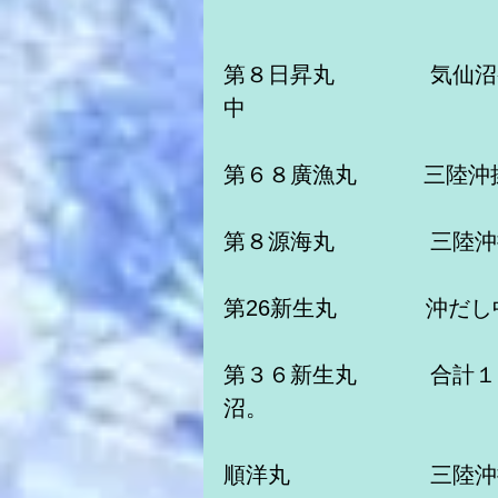
第８日昇丸　　　　 気仙
中　　　
第６８廣漁丸　　　三陸沖
第８源海丸　　　 　三陸
第26新生丸　　　　沖だし
第３６新生丸　　　 合計
沼。
順洋丸　　　　　 　三陸