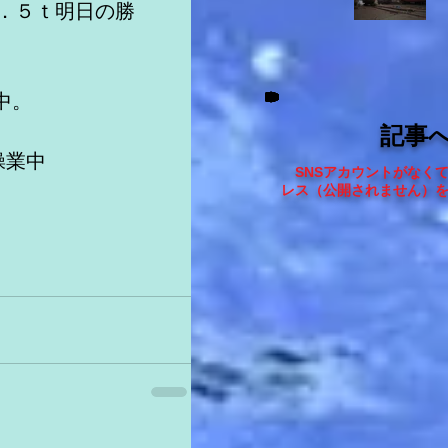
３．５ｔ明日の勝
中。
記事
操業中
SNSアカウントがなく
レス（
公開されません
）
 