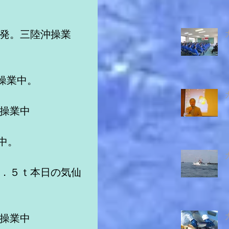
沼発。三陸沖操業
操業中。
沖操業中　　　　　
中。
１．５ｔ本日の気仙
沖操業中