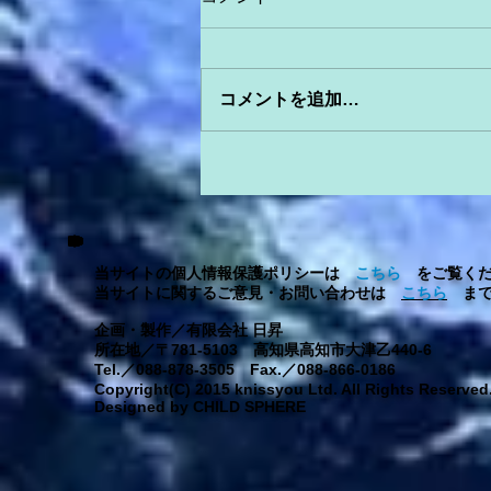
コメントを追加…
当サイトの個人情報保護ポリシーは
こちら
をご覧くだ
当サイトに関するご意見・お問い合わせは
こちら
まで
企画・製作／有限会社 日昇
所在地／〒781-5103 高知県高知市大津乙440-6
Tel.／088-878-3505 Fax.／088-866-0186
Copyright(C) 2015 knissyou Ltd. All Rights Reserved
Designed by CHILD SPHERE