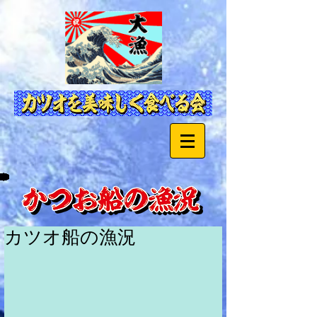
カツオ船の漁況