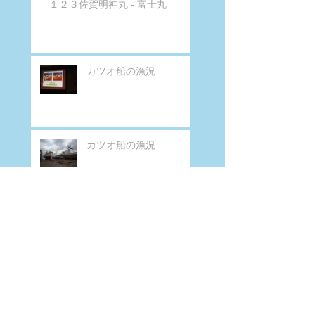
１２３佐賀明神丸 - 富士丸
カツオ船の漁況
カツオ船の漁況