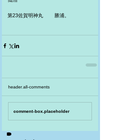
第23佐賀明神丸　　 勝浦。 
header.all-comments
comment-box.placeholder