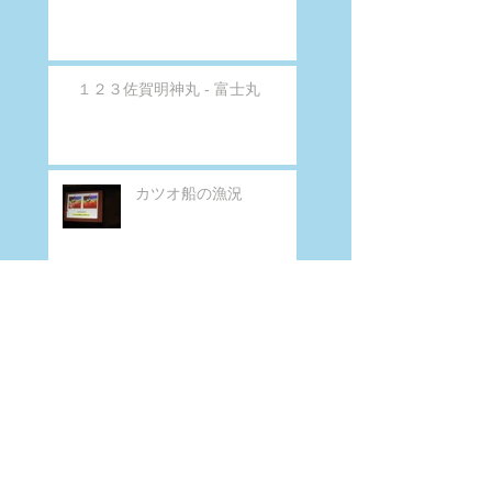
１２３佐賀明神丸 - 富士丸
カツオ船の漁況
カツオ船の漁況