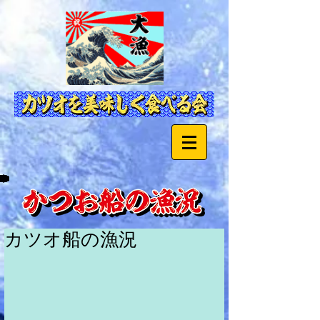
カツオ船の漁況