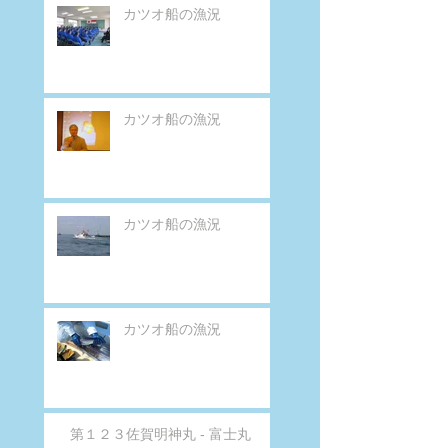
カツオ船の漁況
カツオ船の漁況
カツオ船の漁況
カツオ船の漁況
第１２３佐賀明神丸 - 富士丸