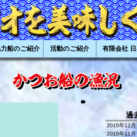
食べる会,かつお,カツオ,鰹,一本釣り,かつお一本釣り,カツオ一本釣り,鰹一本釣り,タタキ,漁,購入,
高知,土佐,戻り鰹,上り鰹,丸ごと,
協力船のご紹介
活動のご紹介
有限会社 日
過
2015年12月
2015年11月