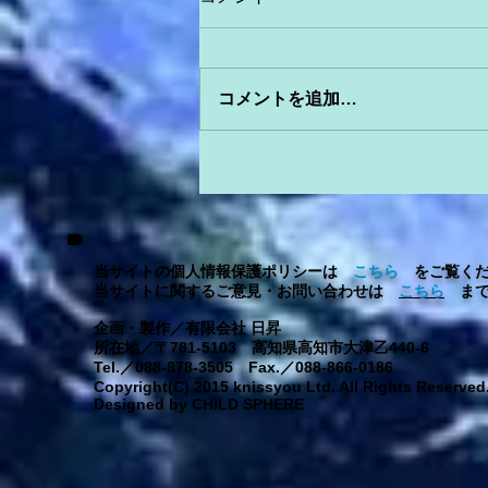
コメントを追加…
当サイトの個人情報保護ポリシーは
こちら
をご覧くだ
当サイトに関するご意見・お問い合わせは
こちら
まで
企画・製作／有限会社 日昇
所在地／〒781-5103 高知県高知市大津乙440-6
Tel.／088-878-3505 Fax.／088-866-0186
Copyright(C) 2015 knissyou Ltd. All Rights Reserved
Designed by CHILD SPHERE