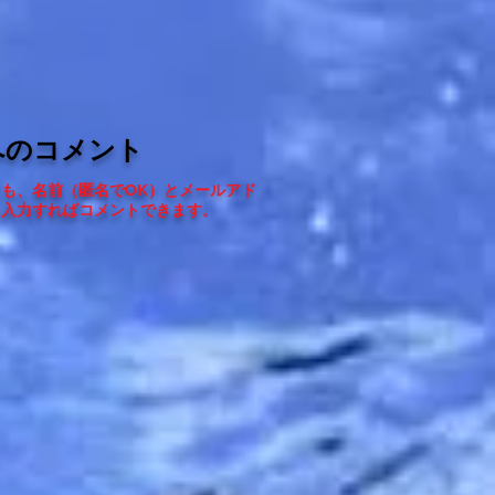
へのコメント
ても、
名前（匿名でOK）とメールアド
を入力すればコメントできます
。