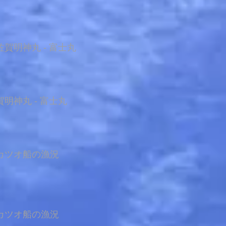
賀明神丸 - 富士丸
明神丸 - 富士丸
カツオ船の漁況
カツオ船の漁況