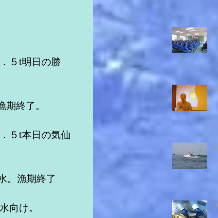
．５t明日の勝
漁期終了。
．５t本日の気仙
清水。漁期終了
清水向け。