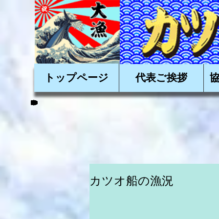
かかつおを美味しく
トップページ
代表ご挨拶
カツオ船の漁況