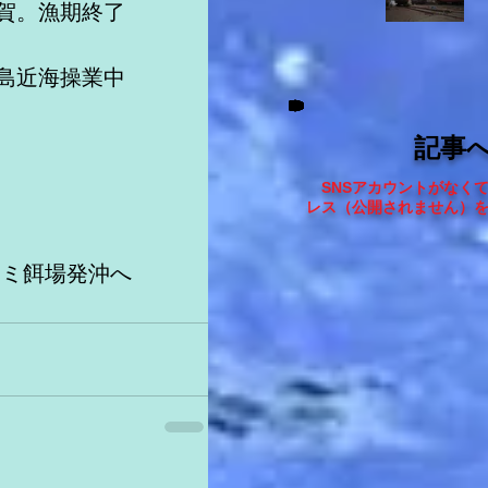
佐賀。漁期終了
諸島近海操業中　
。
記事
SNSアカウントがなく
レス（
公開されません
）
カミ餌場発沖へ