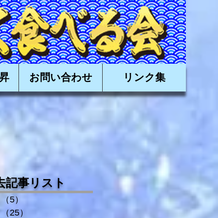
有限会社日昇,近海かつお,近海カツオ,かつお船,カツオ船
昇
お問い合わせ
リンク集
去記事リスト
（5）
5件の記事
（25）
25件の記事