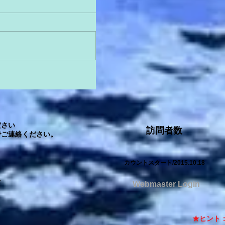
さい
訪問者数
ご連絡ください。
カウントスタート/2015.10.18
.
Webmaster Login
★ヒント