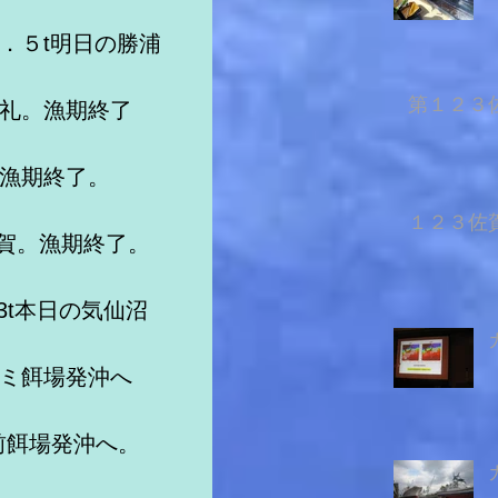
．５t明日の勝浦
第１２３佐
久礼。漁期終了
。漁期終了。　
１２３佐賀
佐賀。漁期終了。　
3t本日の気仙沼
カミ餌場発沖へ
前餌場発沖へ。