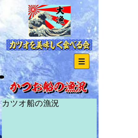
カツオ船の漁況