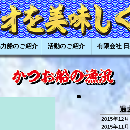
食べる会,かつお,カツオ,鰹,一本釣り,かつお一本釣り,カツオ一本釣り,鰹一本釣り,タタキ,漁,購入,
高知,土佐,戻り鰹,上り鰹,丸ごと,
協力船のご紹介
活動のご紹介
有限会社 日
過
2015年12月
2015年11月