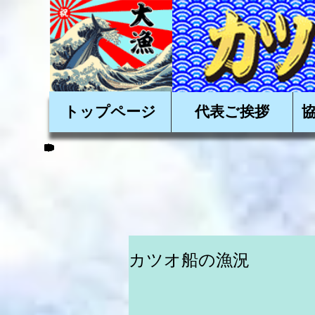
かかつおを美味しく
トップページ
代表ご挨拶
カツオ船の漁況