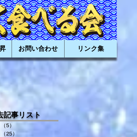
有限会社日昇,近海かつお,近海カツオ,かつお船,カツオ船
昇
お問い合わせ
リンク集
去記事リスト
（5）
5件の記事
（25）
25件の記事