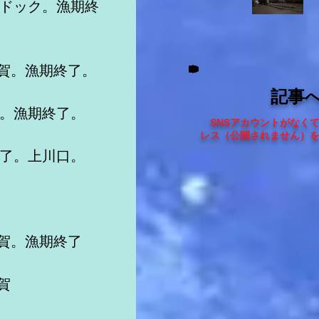
オドック。漁期終
佐賀。漁期終了。　
記事
口。漁期終了。
SNSアカウントがなく
レス（
公開されません
）
終了。上川口。
。
佐賀。漁期終了
賀　