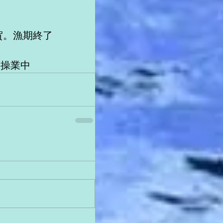
。
賀。漁期終了
沖操業中