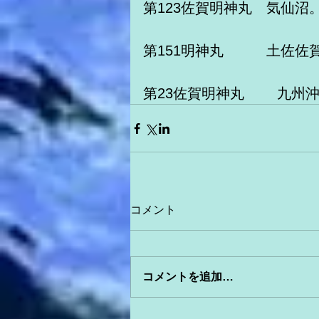
第123佐賀明神丸　気仙沼
第151明神丸　　　土佐佐
第23佐賀明神丸　　 九州
コメント
コメントを追加…