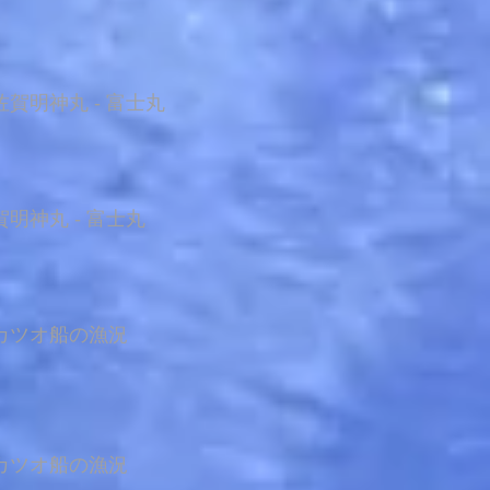
賀明神丸 - 富士丸
明神丸 - 富士丸
カツオ船の漁況
カツオ船の漁況