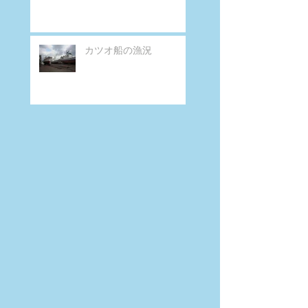
カツオ船の漁況