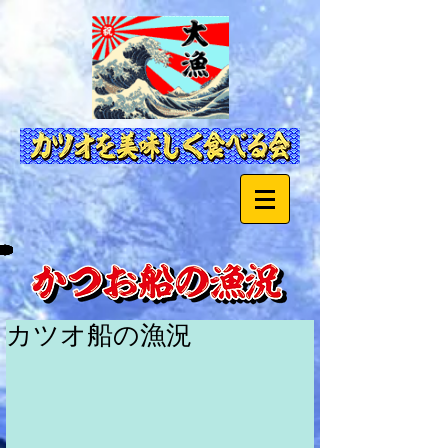
カツオ船の漁況