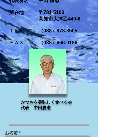
代表者名 中田 勝淑
所在地 〒781-5103
高知市大津乙440-6
ＴＥＬ （088）878-3505
ＦＡＸ （088）866-0186
かつおを美味しく食べる会
代表 中田勝淑
お名前 *