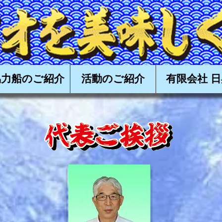
食べる会,かつお,カツオ,鰹,一本釣り,かつお一本釣り,カツオ一本釣り,鰹一本釣り,タタキ,漁,購入,
高知,土佐,戻り鰹,上り鰹,丸ごと,
協力船のご紹介
活動のご紹介
有限会社 日