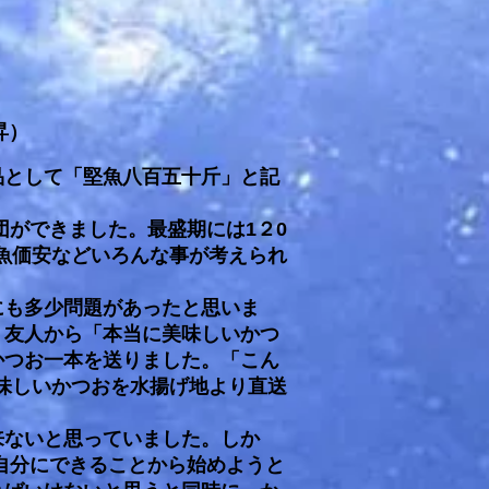
昇）
として「堅魚八百五十斤」と記
ができました。最盛期には1２0
、魚価安などいろんな事が考えられ
も多少問題があったと思いま
、友人から「本当に美味しいかつ
かつお一本を送りました。「こん
味しいかつおを水揚げ地より直送
ないと思っていました。しか
自分にできることから始めようと