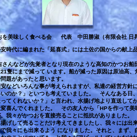
おを美味しく食べる会
代表 中田勝淑（有限会社 日
安時代に編まれた「延喜式」には土佐の国からの献上品
さんなどが先覚者となり現在のような高知のかつお船団
21隻にまで減って います。船が減った原因は原油高
少問題があったと思います。
安などいろんな事が考えられますが、私達の経営方針に
いいのか？」といつも考えていました。 そんなある日
送ってくれないか？」と言われ、水揚げ地より直送して
変喜んでくれました。 その友人から「HPを作って美
が、我々がかつおを直接売ることに抵抗がありました。
揚げして売ることだけ考えてきましたし、我々には出来
で我々にも出来るよう になりました。それと、まず、