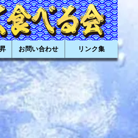
有限会社日昇,近海かつお,近海カツオ,かつお船,カツオ船
昇
お問い合わせ
リンク集