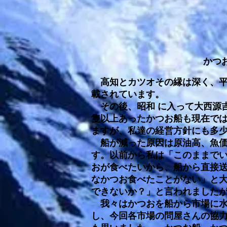
かつ
高知とカツオその縁は深く、平
載されています。
その後、昭和 に入って大西源吉
隻以上あったかつお船も現在では
ますが、私達の経営方針にも多
船が減った原因は原油高、魚価
す。以前から私は「このままで
おが食べたいから、船から直接
なかつお食べたことがない」と大
できないか？」と言われました
我々はかつおを船から市場に水
し、今回各市場の問屋さんの協力