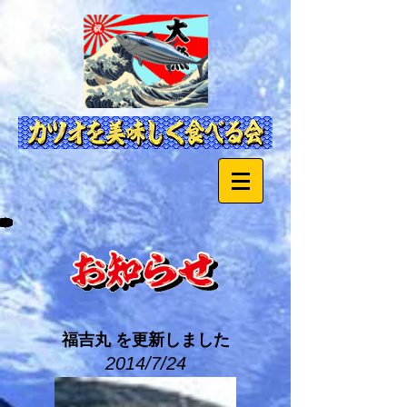
福吉丸 を更新しました
2014/7/24