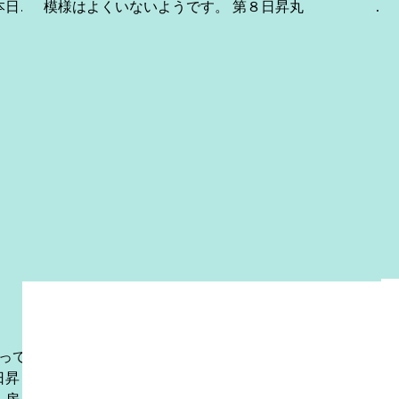
模様はよくいないようです。 第８日昇丸 房
総沖操業中。 第６８廣漁丸 房総沖操業中。 第８
源海丸 合計１５ｔ本日の勝浦 。 ...
ってい