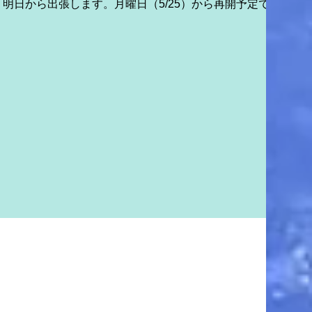
明日から出張します。月曜日（5/25）から再開予定で
す。 ご迷惑お掛けいたしますが、よろしくお願い致し
ます。 第８日昇丸 合計８ｔ本日の勝浦。勝
浦発沖へ。...