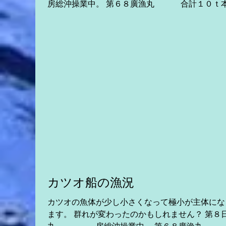
房総沖操業中。 第６８廣漁丸 合計１０ｔ本日の
勝浦。 第８源海丸 三崎発沖へ 。 第
26新生丸 合計９ｔ本日の勝浦 ...
カツオ船の漁況
カツオの魚体が少し小さくなって極小が主体にな
ます。 群れが変わったのかもしれません？ 第８日昇