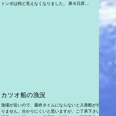
トンボは殆ど見えなくなりました。 第８日昇
丸 伊豆諸島近海操業中。 第６８廣漁
丸 伊豆諸島近海操業中。 第８源海丸 伊
豆諸島近海操業中。 ...
カツオ船の漁況
漁場が近いので、最終タイムにならないと入港船が分か
う
りません。分かりにくいと思いますが、ご了承下さい。