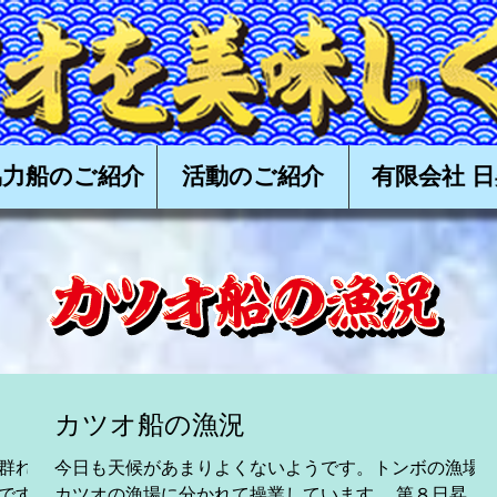
食べる会,かつお,カツオ,鰹,一本釣り,かつお一本釣り,カツオ一本釣り,鰹一本釣り,タタキ,漁,購入,
高知,土佐,戻り鰹,上り鰹,丸ごと,
協力船のご紹介
活動のご紹介
有限会社 日
カツオ船の漁況
群れと
今日も天候があまりよくないようです。トンボの漁場
です。
カツオの漁場に分かれて操業しています。 第８日昇