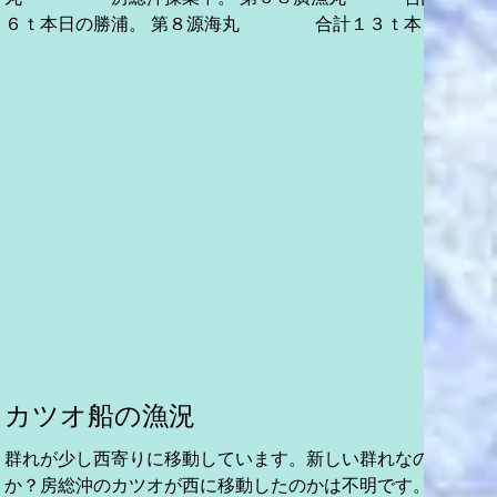
６ｔ本日の勝浦。 第８源海丸 合計１３ｔ本日
の勝浦。 第26新生丸 伊豆諸島近海
操業中 第３６新生丸 房総沖操業中 ...
カツオ船の漁況
群れが少し西寄りに移動しています。新しい群れなの
チ
か？房総沖のカツオが西に移動したのかは不明です。
食