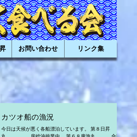
有限会社日昇,近海かつお,近海カツオ,かつお船,カツオ船
昇
お問い合わせ
リンク集
カツオ船の漁況
と
今日は天候が悪く各船漂泊しています。 第８日昇
丸 房総沖操業中。 第６８廣漁丸 合計