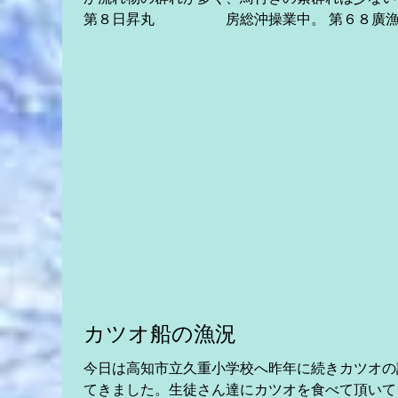
第８日昇丸 房総沖操業中。 第６８廣漁
丸 房総沖操業中。 第８源海丸 合計５ｔ
本日の勝浦。 第26新生丸 合計７ｔ
本日の勝浦...
カツオ船の漁況
今日は高知市立久重小学校へ昨年に続きカツオの
てきました。生徒さん達にカツオを食べて頂いて