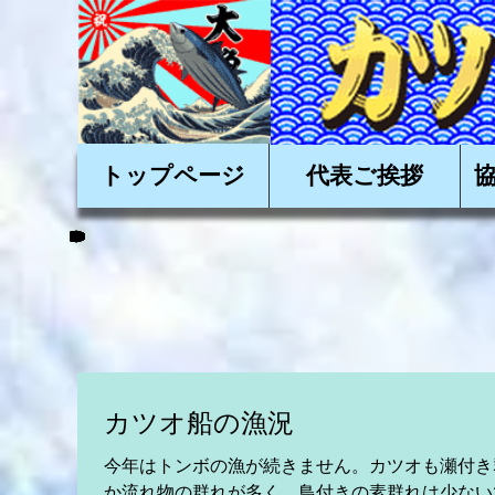
かかつおを美味しく
トップページ
代表ご挨拶
カツオ船の漁況
今年はトンボの漁が続きません。カツオも瀬付き
か流れ物の群れが多く、鳥付きの素群れは少ない