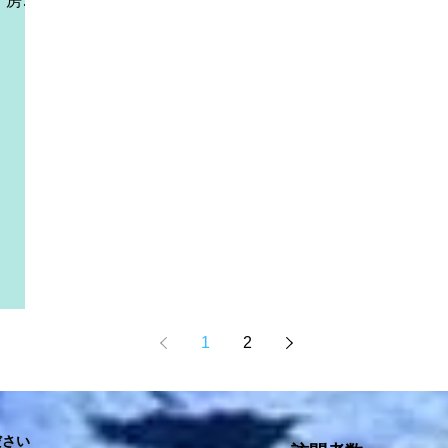
.
1
2
さい