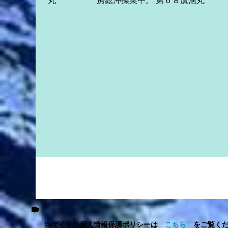
丸 房総沖操業中。 第６８廣漁丸 房総
沖操業中。 第８源海丸 房総沖操業中
。 第26新生丸 房総沖操業中 ..
当サイトの個人情報保護ポリシーは
こちら
をご覧くだ