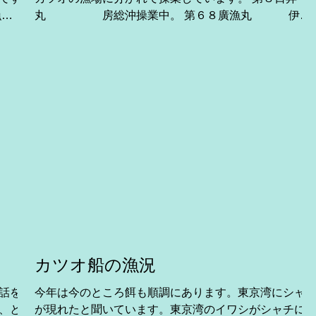
丸 房総沖操業中。 第６８廣漁丸 伊豆
諸島近海操業中。 第８源海丸 伊豆諸島近海操
業中。 第26新生丸 伊豆諸島近海操
業中 ...
カツオ船の漁況
話をし
今年は今のところ餌も順調にあります。東京湾にシャ
、とて
が現れたと聞いています。東京湾のイワシがシャチに