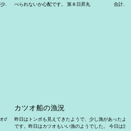
べられないか心配です。 第８日昇丸 合計６
ｔ本日の勝浦。 第６８廣漁丸 伊豆諸島近海操業
 ...
中。 第８源海丸 合計９ｔ本日の勝
浦。 ...
カツオ船の漁況
オの漁
昨日はトンボも見えてきたようで、少し漁があったよ
です。昨日はカツオもいい漁のようでした。 今日は漁