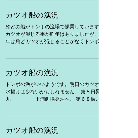
１ｔ明日の勝浦 第３６新生丸 房総沖
操業中 ...
カツオ船の漁況
殆どの船がトンボの漁場で操業しています。
カツオが混じる事が昨年はありましたが、今
年は殆どカツオが混じることがなくトンボだ
けの群れになっています。 第８日昇
丸 房総沖操業中。 第６８廣漁
丸 房総沖操業中。 第８源海丸
房総沖操業中。 ...
カツオ船の漁況
トンボの漁がいいようです。明日のカツオの
水揚げは少ないかもしれません。 第８日昇
丸 下浦餌場発沖へ。 第６８廣漁
丸 房総沖操業中。 第８源海丸
房総沖操業中。 第26新生
丸 房総沖操業中 第３６新生
丸 浦賀餌場発沖へ ...
カツオ船の漁況