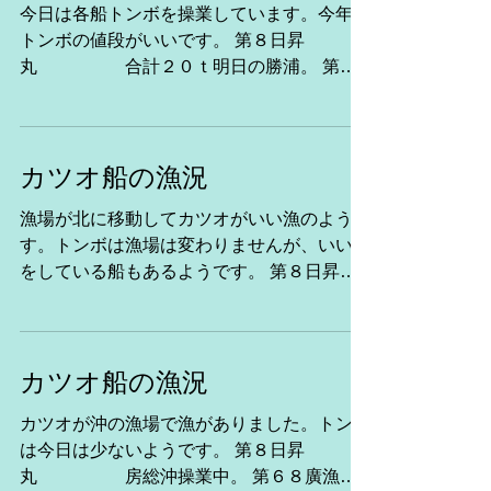
今日は各船トンボを操業しています。今年は
トンボの値段がいいです。 第８日昇
丸 合計２０ｔ明日の勝浦。 第６
８廣漁丸 房総沖操業中。 第８源海
丸 房総沖操業中。 第26
新生丸 房総沖操業中 第３６新生
丸 合計４２ｔ明日の勝浦...
カツオ船の漁況
漁場が北に移動してカツオがいい漁のようで
す。トンボは漁場は変わりませんが、いい漁
をしている船もあるようです。 第８日昇
丸 三陸南部沖操業中。 第６８廣
漁丸 合計２５ｔ本日の勝浦。 第８源
海丸 合計２８ｔ本日の勝浦。 第
26新生丸 勝浦...
カツオ船の漁況
カツオが沖の漁場で漁がありました。トンボ
は今日は少ないようです。 第８日昇
丸 房総沖操業中。 第６８廣漁