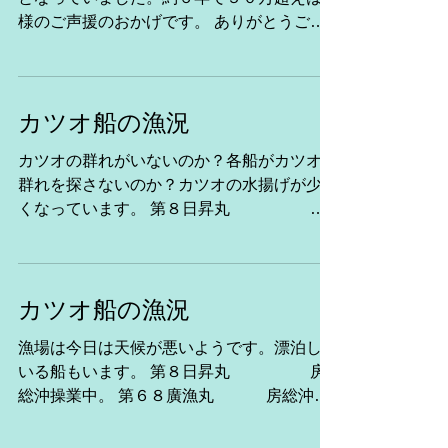
様のご声援のおかげです。 ありがとうござ
いました。これからもよろしくお願い致しま
す。 三陸南部沖は群れによってカツオが少
し混じっているようです。 ...
カツオ船の漁況
カツオの群れがいないのか？各船がカツオの
群れを探さないのか？カツオの水揚げが少な
くなっています。 第８日昇丸 房
総沖操業中。 第６８廣漁丸 房総沖操
業中。 第８源海丸 房総沖操業
中。 第26新生丸 浦賀餌
場発沖へ ...
カツオ船の漁況
漁場は今日は天候が悪いようです。漂泊して
いる船もいます。 第８日昇丸 房
総沖操業中。 第６８廣漁丸 房総沖操
業中。 第８源海丸 房総沖操業
中。 第26新生丸 合計３