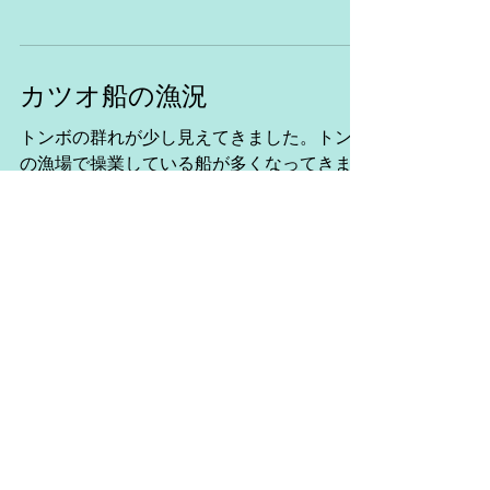
丸 房総沖操業中。 第８源海丸
房総沖操業中。 第26新生
丸 合計１６ｔ明日の勝浦 第３６新
生丸 房総沖操業中 ...
カツオ船の漁況
トンボの群れが少し見えてきました。トンボ
の漁場で操業している船が多くなってきまし
た。 明日から出張します。４日から再開予
定です。 第８日昇丸 房総沖操業
中。 第６８廣漁丸 房総沖操業中。
第８源海丸 房総沖操業
中。 ...
3
/
3
このページのトップへ