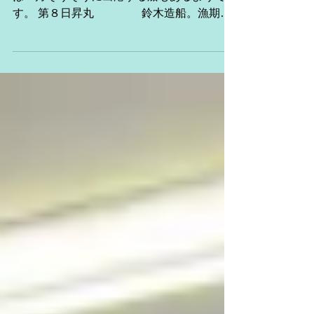
各船順調に整備が進んでいるようです。来年
は１月そうそうに出港する船もあるようで
す。 第８日昇丸 鈴木造船。漁期終
了。 第６８廣漁丸 大永造船。
漁期終了。 第８源海丸 高知。 漁
期終了 第26新生丸 土佐
清水。漁期終了...