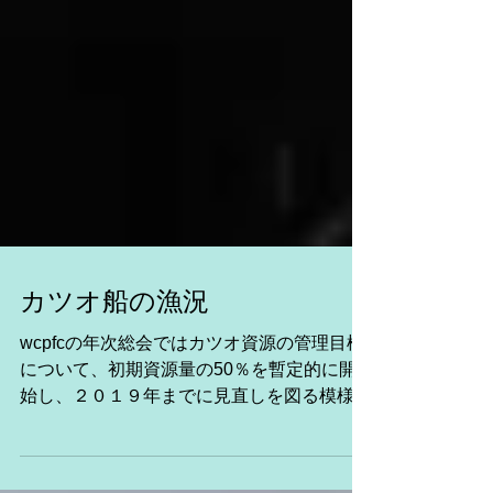
カツオ船の漁況
wcpfcの年次総会ではカツオ資源の管理目標
について、初期資源量の50％を暫定的に開
始し、２０１９年までに見直しを図る模様で
す。 水産庁は頑張って日本近海での不漁を
訴えていました。 第８日昇丸 鈴木