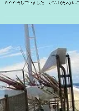
カツオ船の漁況
今日の大船渡はカツオの値段が高値で１ｋｇ
あたり２１００円していました。平均でも１
５００円していました。カツオが少ないこと
もありますが、カツオに脂ものってきていい
カツオのようです。 第８日昇丸 日
本太平洋沖合北部操業中。 第６８廣
漁丸 三陸北部操業中...