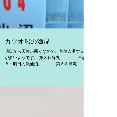
カツオ船の漁況
明日から天候が悪くなので、各船入港する船
が多いようです。 第８日昇丸 合計
８ｔ明日の気仙沼。 第６８廣漁
丸 三陸沖操業中 第８源海丸
三陸沖操業中 第26新生
丸 沖だし中。 第３６新生丸
三陸沖操業中 ...