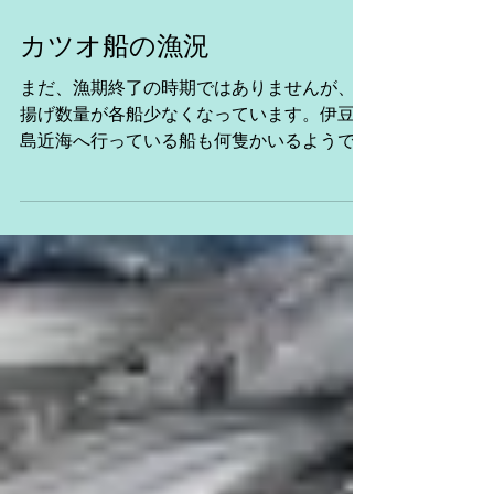
カツオ船の漁況
まだ、漁期終了の時期ではありませんが、水
揚げ数量が各船少なくなっています。伊豆諸
島近海へ行っている船も何隻かいるようで
す。 第８日昇丸 日本太平洋沖合北
部操業中。 第６８廣漁丸 合計
４ｔ本日の気仙沼 第８源海丸 ...