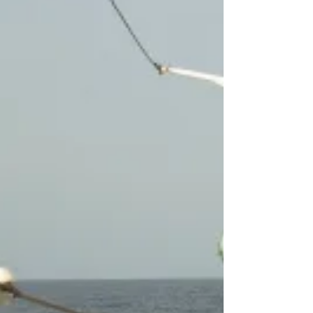
カツオ船の漁況
この時期には珍しく、伊豆諸島近海から日本
太平洋沖合北部まで漁場が広くなっていま
す。 第８日昇丸 日本太平洋沖合北
部操業中。 第６８廣漁丸 三陸
北部操業中 第８源海丸 三陸北部操
業中 第26新生丸 合計7t
明日の勝浦。...