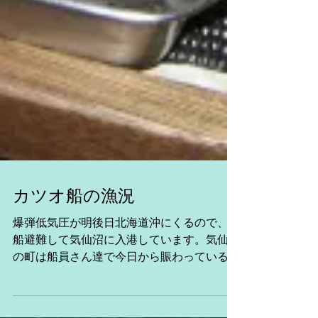
カツオ船の漁況
爆弾低気圧が明後日北海道沖にくるので、各
船避難して気仙沼に入港しています。気仙沼
の町は船員さん達で今日から賑わっていると
思います。 第８日昇丸 気仙