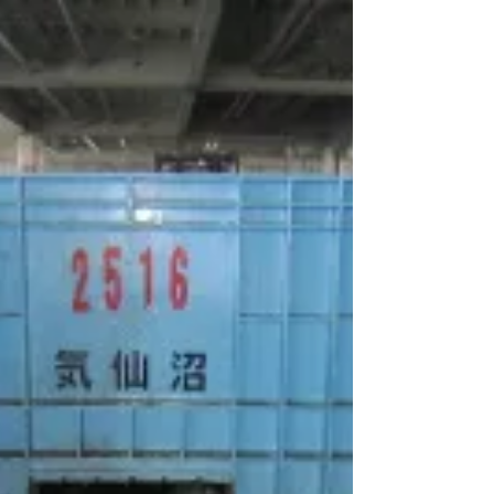
沼。 第６８廣漁丸 合計１ｔ本
日の気仙沼 第８源海丸 合計１ｔ明
日の気仙沼 ...