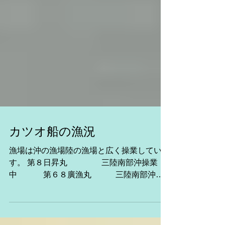
カツオ船の漁況
漁場は沖の漁場陸の漁場と広く操業していま
す。 第８日昇丸 三陸南部沖操業
中 第６８廣漁丸 三陸南部沖操
業中 第８源海丸 三陸南部沖操業
中。 第26新生丸 合計４ｔ