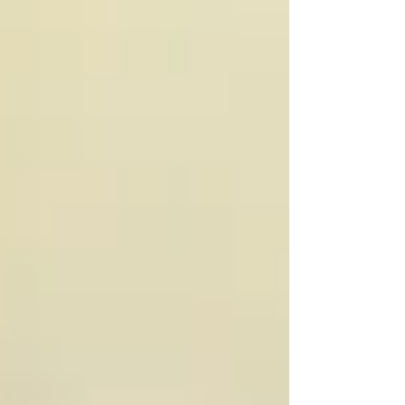
明日の勝浦 第３６新生丸 三陸南部沖
操業中 ...