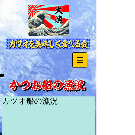
カツオ船の漁況