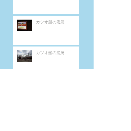
カツオ船の漁況
カツオ船の漁況