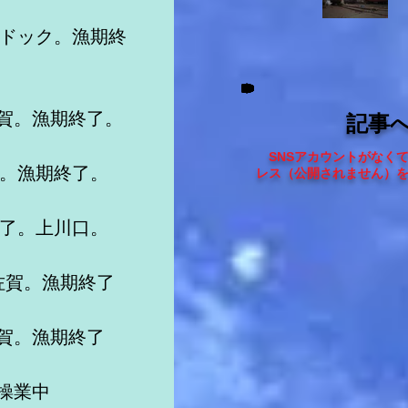
オドック。漁期終
佐賀。漁期終了。　
記事
SNSアカウントがなく
口。漁期終了。
レス（
公開されません
）
終了。上川口。
佐賀。漁期終了
佐賀。漁期終了
操業中　