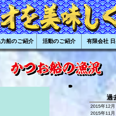
食べる会,かつお,カツオ,鰹,一本釣り,かつお一本釣り,カツオ一本釣り,鰹一本釣り,タタキ,漁,購入,
高知,土佐,戻り鰹,上り鰹,丸ごと,
協力船のご紹介
活動のご紹介
有限会社 日
過
2015年12月
2015年11月