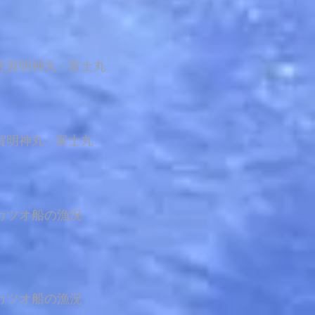
賀明神丸 - 富士丸
明神丸 - 富士丸
カツオ船の漁況
カツオ船の漁況