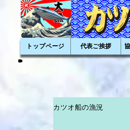
かかつおを美味しく
トップページ
代表ご挨拶
カツオ船の漁況