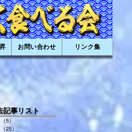
有限会社日昇,近海かつお,近海カツオ,かつお船,カツオ船
昇
お問い合わせ
リンク集
去記事リスト
（5）
5件の記事
（25）
25件の記事