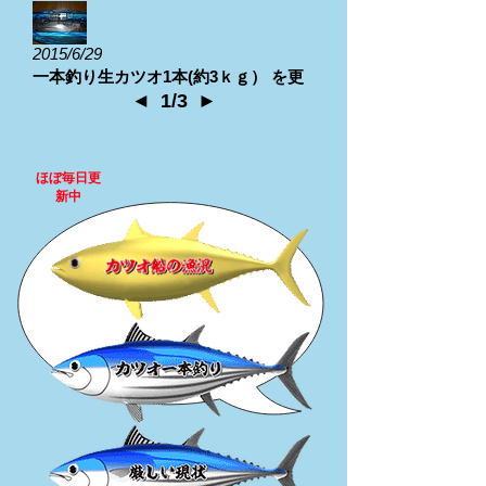
を開始しました
2015/6/29
一本釣り生カツオ1本(約3ｋｇ） を更
新しました
◄
1/3
►
ほぼ毎日更
新中